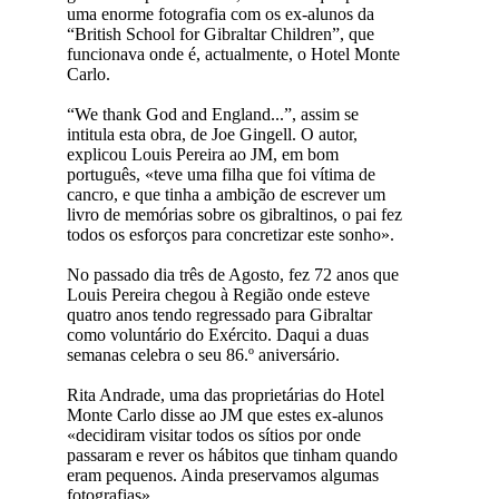
uma enorme fotografia com os ex-alunos da
“British School for Gibraltar Children”, que
funcionava onde é, actualmente, o Hotel Monte
Carlo.
“We thank God and England...”, assim se
intitula esta obra, de Joe Gingell. O autor,
explicou Louis Pereira ao JM, em bom
português, «teve uma filha que foi vítima de
cancro, e que tinha a ambição de escrever um
livro de memórias sobre os gibraltinos, o pai fez
todos os esforços para concretizar este sonho».
No passado dia três de Agosto, fez 72 anos que
Louis Pereira chegou à Região onde esteve
quatro anos tendo regressado para Gibraltar
como voluntário do Exército. Daqui a duas
semanas celebra o seu 86.º aniversário.
Rita Andrade, uma das proprietárias do Hotel
Monte Carlo disse ao JM que estes ex-alunos
«decidiram visitar todos os sítios por onde
passaram e rever os hábitos que tinham quando
eram pequenos. Ainda preservamos algumas
fotografias».