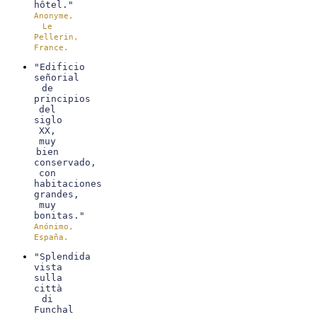
hôtel."
Anonyme,
Le
Pellerin,
France.
"Edificio
señorial
de
principios
del
siglo
XX,
muy
bien
conservado,
con
habitaciones
grandes,
muy
bonitas."
Anónimo,
España.
"Splendida
vista
sulla
città
di
Funchal