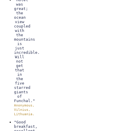
was
great;
the
ocean
view
coupled
with
the
mountains
is
just
incredible.
Will
not
get
that
in
the
five
starred
giants
of
Funchal."
Anonymous,
Vilnius,
Lithuania.
"Good
breakfast,
excellent