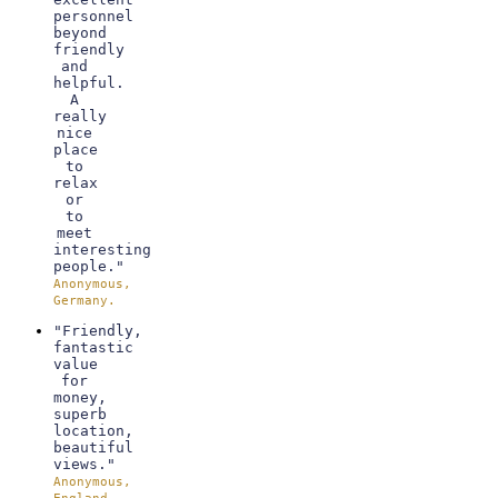
personnel
beyond
friendly
and
helpful.
A
really
nice
place
to
relax
or
to
meet
interesting
people."
Anonymous,
Germany.
"Friendly,
fantastic
value
for
money,
superb
location,
beautiful
views."
Anonymous,