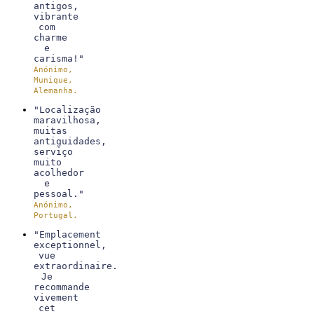
antigos,
vibrante
com
charme
e
carisma!"
Anónimo,
Munique,
Alemanha.
"Localização
maravilhosa,
muitas
antiguidades,
serviço
muito
acolhedor
e
pessoal."
Anónimo,
Portugal.
"Emplacement
exceptionnel,
vue
extraordinaire.
Je
recommande
vivement
cet