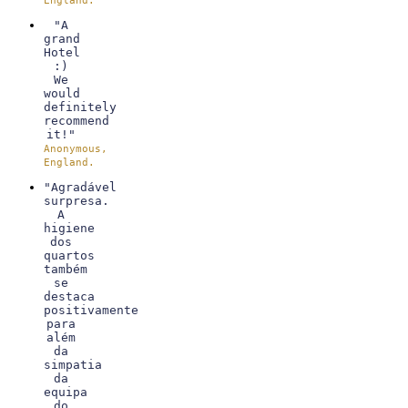
England.
"A
grand
Hotel
:)
We
would
definitely
recommend
it!"
Anonymous,
England.
"Agradável
surpresa.
A
higiene
dos
quartos
também
se
destaca
positivamente
para
além
da
simpatia
da
equipa
do